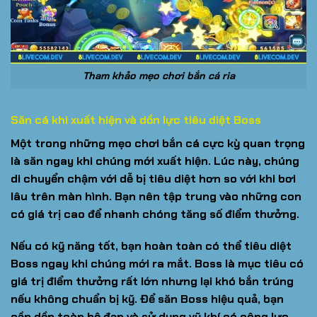
Tham khảo mẹo chơi bắn cá ria
Săn cá khi xuất hiện và dồn lực tiêu diệt Boss
Một trong những
mẹo chơi bắn cá
cực kỳ quan trọng
là săn ngay khi chúng mới xuất hiện. Lúc này, chúng
di chuyển chậm với dễ bị tiêu diệt hơn so với khi bơi
lâu trên màn hình. Bạn nên tập trung vào những con
có giá trị cao để nhanh chóng tăng số điểm thưởng.
Nếu có kỹ năng tốt, bạn hoàn toàn có thể tiêu diệt
Boss ngay khi chúng mới ra mắt. Boss là mục tiêu có
giá trị điểm thưởng rất lớn nhưng lại khó bắn trúng
nếu không chuẩn bị kỹ. Để săn Boss hiệu quả, bạn
cần dồn toàn bộ đạn và sử dụng vũ khí có công lực