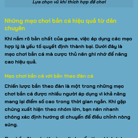
Lựa chọn vũ khí thích hợp để chơi
Những mẹo chơi bắn cá hiệu quả từ dân
chuyên
Khi nắm rõ bản chất của game, việc áp dụng các mẹo
hợp lý là yếu tố quyết định thành bại. Dưới đây là
mẹo chơi bắn cá
mà cược thủ nên ghi nhớ để nâng
cao hiệu quả.
Mẹo chơi bắn cá với bắn theo đàn cá
Chiến lược bắn theo đàn là một trong những
mẹo
chơi bắn cá
được nhiều người áp dụng vì khả năng
mang lại điểm số cao trong thời gian ngắn. Khi gặp
chúng xuất hiện theo nhóm lớn, bạn nên nhanh
chóng xác định hướng di chuyển để điều chỉnh nòng
súng.