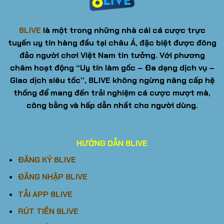
Thủ
Gặt
Lộc
8LIVE
là một trong những nhà cái cá cược trực
Mỗi
Ngày
tuyến uy tín hàng đầu tại châu Á, đặc biệt được đông
đảo người chơi Việt Nam tin tưởng. Với phương
châm hoạt động
“Uy tín làm gốc – Đa dạng dịch vụ –
Giao dịch siêu tốc”
, 8LIVE không ngừng nâng cấp hệ
thống để mang đến trải nghiệm cá cược mượt mà,
công bằng và hấp dẫn nhất cho người dùng.
HƯỚNG DẪN 8LIVE
ĐĂNG KÝ 8LIVE
ĐĂNG NHẬP 8LIVE
TẢI APP 8LIVE
RÚT TIỀN 8LIVE