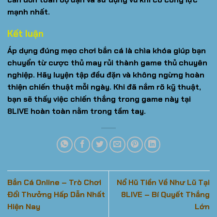
mạnh nhất.
Kết luận
Áp dụng đúng
mẹo chơi bắn cá
là chìa khóa giúp bạn
chuyển từ cược thủ may rủi thành game thủ chuyên
nghiệp. Hãy luyện tập đều đặn và không ngừng hoàn
thiện chiến thuật mỗi ngày. Khi đã nắm rõ kỹ thuật,
bạn sẽ thấy việc chiến thắng trong game này tại
8LIVE hoàn toàn nằm trong tầm tay.
Bắn Cá Online – Trò Chơi
Nổ Hũ Tiền Về Như Lũ Tại
Đổi Thưởng Hấp Dẫn Nhất
8LIVE – Bí Quyết Thắng
Hiện Nay
Lớn