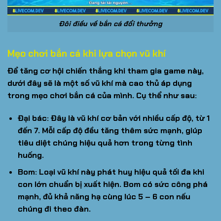
Đôi điều về bắn cá đổi thưởng
Mẹo chơi bắn cá khi lựa chọn vũ khí
Để tăng cơ hội chiến thắng khi tham gia game này,
dưới đây sẽ là một số vũ khí mà cao thủ áp dụng
trong
mẹo chơi bắn cá
của mình. Cụ thể như sau:
Đại bác: Đây là vũ khí cơ bản với nhiều cấp độ, từ 1
đến 7. Mỗi cấp độ đều tăng thêm sức mạnh, giúp
tiêu diệt chúng hiệu quả hơn trong từng tình
huống.
Bom: Loại vũ khí này phát huy hiệu quả tối đa khi
con lớn chuẩn bị xuất hiện. Bom có sức công phá
mạnh, đủ khả năng hạ cùng lúc 5 – 6 con nếu
chúng đi theo đàn.