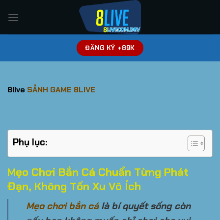
Bỏ
qua
nội
dung
ĐĂNG KÝ +89K
8live
SẢNH GAME 8LIVE
Phụ lục:
Mẹo Chơi Bắn Cá Chuẩn Từng Phát
Đạn, Không Tốn Xu Vô Ích
Mẹo chơi bắn cá
là bí quyết sống còn