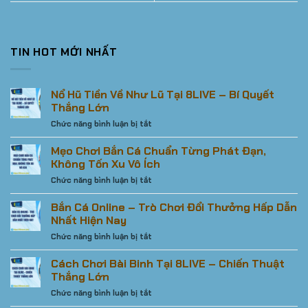
TIN HOT MỚI NHẤT
Nổ Hũ Tiền Về Như Lũ Tại 8LIVE – Bí Quyết
Thắng Lớn
ở
Chức năng bình luận bị tắt
Nổ
Hũ
Mẹo Chơi Bắn Cá Chuẩn Từng Phát Đạn,
Tiền
Không Tốn Xu Vô Ích
Về
ở
Chức năng bình luận bị tắt
Như
Mẹo
Lũ
Chơi
Bắn Cá Online – Trò Chơi Đổi Thưởng Hấp Dẫn
Tại
Bắn
8LIVE
Nhất Hiện Nay
Cá
–
ở
Chức năng bình luận bị tắt
Chuẩn
Bí
Bắn
Từng
Quyết
Cá
Cách Chơi Bài Binh Tại 8LIVE – Chiến Thuật
Phát
Thắng
Online
Đạn,
Thắng Lớn
Lớn
–
Không
ở
Chức năng bình luận bị tắt
Trò
Tốn
Cách
Chơi
Xu