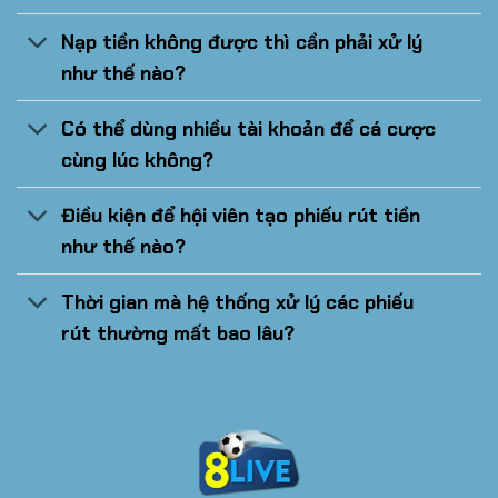
Bên cạnh đó, đội ngũ CSKH hoạt động 24/7 giúp
Nạp tiền không được thì cần phải xử lý
giải quyết mọi thắc mắc nhanh chóng, tạo sự yên
như thế nào?
tâm tối đa cho người dùng.
Có thể dùng nhiều tài khoản để cá cược
cùng lúc không?
Điều kiện để hội viên tạo phiếu rút tiền
như thế nào?
Thời gian mà hệ thống xử lý các phiếu
rút thường mất bao lâu?
Giới thiệu về nền tảng cá cược 8LIVE
Ưu điểm nổi bật tại 8LIVE luôn thu hút những
cược thủ tham gia